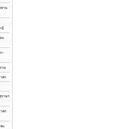
วหลาน
านี
่อน
ก -
ุราษ
ขาสก
 สุราษฯ
เขาสก
าะพะ