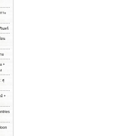
เกาะ
รินทร์
ื่อน
ยาม
าน +
ง
 สุ
ม้ +
ntries
 Moon