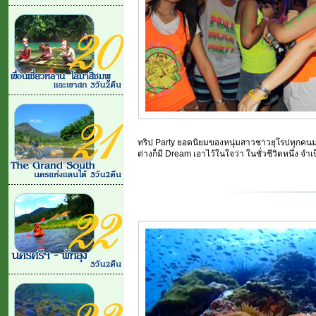
ทริป Party ยอดนิยมของหนุ่มสาวชาวยุโรปทุกคนม
ต่างก็มี Dream เอาไว้ในใจว่า ในชั่วชีวิตหนึ่ง จำ