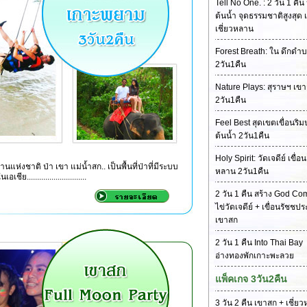
Tell No One. : 2 วัน 1 คืน 
ต้นน้ำ จุดธรรมชาติสูงสุด เ
เชี่ยวหลาน
Forest Breath: ใน ดึกดำบ
2วัน1คืน
Nature Plays: สุราษฯ เข
2วัน1คืน
Feel Best สุดเขตเขื่อนริม
ต้นน้ำ 2วัน1คืน
Holy Spirit: วัดเจดีย์ เขื่อน
นแห่งชาติ ป่า เขา แม่น้ำสก.. เป็นพื้นที่ป่าที่มีระบบ
หลาน 2วัน1คืน
...........................
2 วัน 1 คืน สร้าง God Co
ไข่วัดเจดีย์ + เขื่อนรัชชป
เขาสก
2 วัน 1 คืน Into Thai Bay
อ่างทองพักเกาะพะลวย
แพ็คเกจ 3วัน2คืน
3 วัน 2 คืน เขาสก + เชี่ย