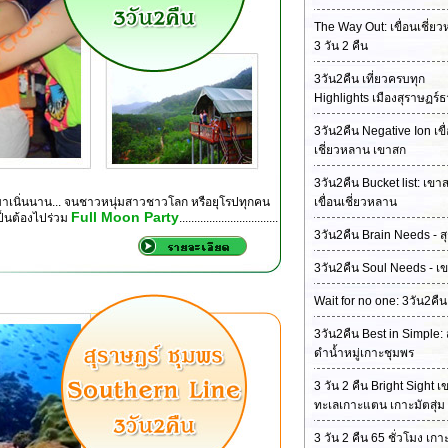
The Way Out: เขื่อนเชี่ย
3 วัน 2 คืน
3วัน2คืน เที่ยวครบทุก
Highlights เมืองสุราษฏร์ธ
3วัน2คืน Negative Ion เขื
เชี่ยวหลาน เขาสก
3วัน2คืน Bucket list: เขาส
าเนิ่นนาน... จนชาวหนุ่มสาวชาวโลก หรือยุโรปทุกคน
เขื่อนเชี่ยวหลาน
Full Moon Party
เป็นต้องไปร่วม
.................................
3วัน2คืน Brain Needs - ส
3วัน2คืน Soul Needs - เ
Wait for no one: 3วัน2คืน
3วัน2คืน Best in Simple:
ดำน้ำหมู่เกาะชุมพร
3 วัน 2 คืน Bright Sight 
ทะเลเกาะแตน เกาะมัตสุ่ม
3 วัน 2 คืน 65 ชั่วโมง เก