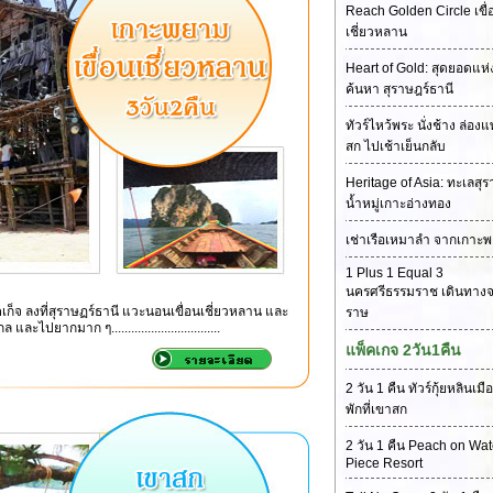
Reach Golden Circle เขื่
เชี่ยวหลาน
Heart of Gold: สุดยอดแห
ค้นหา สุราษฎร์ธานี
ทัวร์ไหว้พระ นั่งช้าง ล่อง
สก ไปเช้าเย็นกลับ
Heritage of Asia: ทะเลสุ
น้ำหมู่เกาะอ่างทอง
เช่าเรือเหมาลำ จากเกาะพ
1 Plus 1 Equal 3
นครศรีธรรมราช เดินทางจ
เก็จ ลงที่สุราษฏร์ธานี แวะนอนเขื่อนเชี่ยวหลาน และ
ราษ
ปยากมาก ๆ.................................
แพ็คเกจ 2วัน1คืน
2 วัน 1 คืน ทัวร์กุ้ยหลินเม
พักที่เขาสก
2 วัน 1 คืน Peach on Wat
Piece Resort