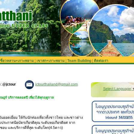
เชี่ยวหลาน+เกาะพยาม
|
เขาสก+เกาะพยาม
|
Team Building
|
ติดต่อเรา
e:
@jctour
jctourthailand@gmail.com
Select Language
เที่ยวได้ทุกฤดูกาล
ันยอดเยี่ยม ให้กับนักท่องเที่ยวทั้งชาวไทย และชาวต่าง
ับประกาศนียบัตรเกียรติคุณ ระดับหอเกียรติยศ จาก
ผิดชอบ และบริการดีที่สุด ระดับโลก(4.5ดาว)