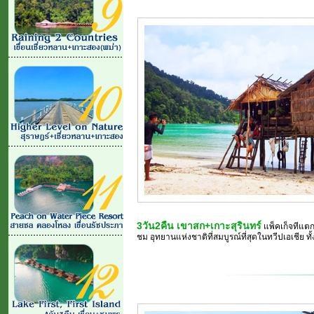
3วัน2คืน เขาสก+เกาะสุรินทร์
แพ็คเก็จทีแตก
ชม อุทยานแห่งชาติที่สมบูรณ์ที่สุดในทวีปเอเชีย ทั้งสองเข