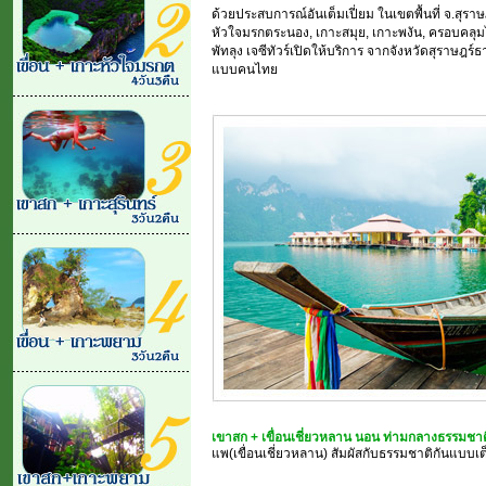
ด้วยประสบการณ์อันเต็มเปี่ยม ในเขตพื้นที่ จ.สุราษฎ
หัวใจมรกตระนอง, เกาะสมุย, เกาะพงัน, ครอบคลุมไปถึงท
พัทลุง เจซีทัวร์เปิดให้บริการ จากจังหวัดสุราษฎร
แบบคนไทย
เขาสก + เขื่อนเชี่ยวหลาน นอน ท่ามกลางธรรมชาติ
แพ(เขื่อนเชี่ยวหลาน) สัมผัสกับธรรมชาติกันแบบเต็ม ๆ .....