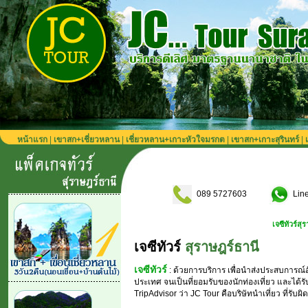
หน้าแรก
|
เขาสก+เชี่ยวหลาน
|
เชี่ยวหลาน+เกาะหัวใจมรกต
|
เขาสก+เกาะสุรินทร์
|
089 5727603
Lin
เจซีทัวร์สุราษฎร์ บริการตลอดปี 
เจซีทัวร์
สุราษฎร์ธานี
เจซีทัวร์
: ด้วยการบริการ เพื่อนำส่งประสบการณ์อ
ประเทศ จนเป็นที่ยอมรับของนักท่องเที่ยว และได้ร
TripAdvisor ว่า JC Tour คือบริษัทนำเที่ยว ที่รับ