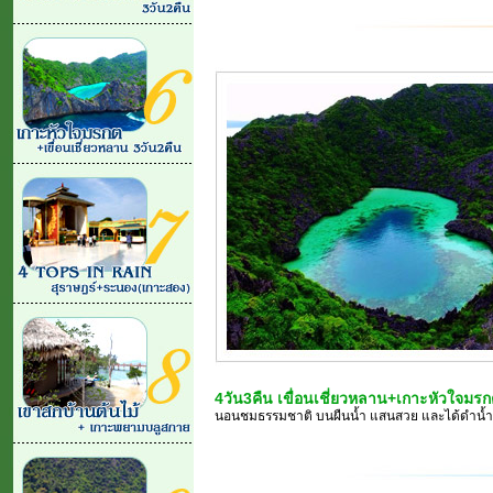
4วัน3คืน เขื่อนเชี่ยวหลาน+เกาะหัวใจมร
นอนชมธรรมชาติ บนผืนน้ำ แสนสวย และได้ดำน้ำดูปะการังท