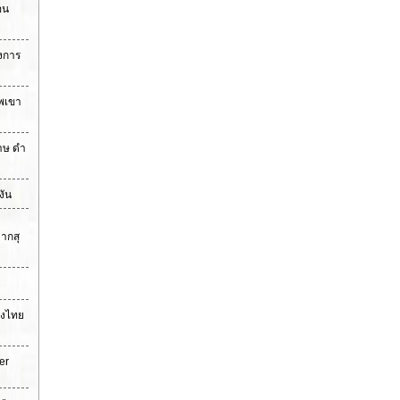
อน
่งการ
แพเขา
ราษ ดำ
งัน
ากสุ
ืองไทย
er