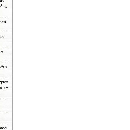
ป่า
ขื่อน
รรพ์
าสก
ป่า
เชี่ยว
mplex
ระภา +
วหลาน