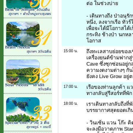
ต่อ ในช่วงบ่าย
- เดินทางถึง ป่าอนุร
หนึ่ง, ลงจากเรือ ทัวร
เพื่อจะได้มีโอกาสได้
กระทิง ช้างป่า นกหลา
โอกาส
ถึงทะเลสาบย่อยของเข
15:00 น.
เครื่องยนต์ข้ามฟากสู่ป
Cave ซึ่งซุกซ่อนอยู่ก
ความงดงามต่างๆ กัน
ยังคง Live Grow อยู่
เรือของท่านลูกค้า แว
17:00 น.
ทางกลับสู่รีสอร์ทที่พัก
เราเดินทางกลับถึงที
18:00 น.
บรรยากาศสุดยอดเกิ
- วินเซ้น แวน โก๊ะ ค
จะลงมือวาดภาพ Star