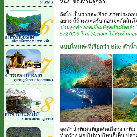
หนึ่ง" ของท่านลูกค้า...
ถัดไปเป็นรายละเอียด ภาพประกอบ
อย่าง ถี่ถ้วนนะครับ ก่อนจะตัดสินใจ
ท่านลูกค้า ยอดเยี่ยมที่สุดเป็นที่จดจำ
5727603 ไลน์ @jctour ได้ทันที ตลอด
แบบไหนล่ะที่เรียกว่า Site ดำน้ำตื้
จุดดำน้ำพิเศษที่ถูกคัดเลือกจากทีม 
ทุ่งกว้าง มองไปทางไหนก็เห็น ปลา