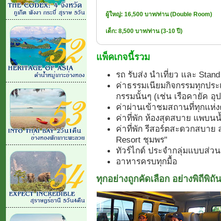
ผู้ใหญ่: 16,500 บาท/ท่าน (Double Room)
เด็ก: 8,500 บาท/ท่าน (3-10 ปี)
แพ็คเกจนี้รวม
รถ รับส่ง นำเที่ยว และ Stan
ค่าธรรมเนียมกิจกรรมทุกประเ
กรรมนั้นๆ (เช่น เรือคายัค อุ
ค่าผ่านเข้าชมสถานที่ทุกแห
ค่าที่พัก ห้องสุดสบาย แพบนน
ค่าที่พัก รีสอร์ตสะดวกสบาย 
Resort ชุมพร"
ทัวร์ไกด์ ประจำกลุ่มแบบส่ว
อาหารครบทุกมื้อ
ทุกอย่างถูกคัดเลือก อย่างพิถีพิถั