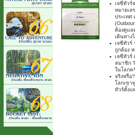
เจซีทัวร์
หมายเลข.
ประเทศ 
(Outboun
ต้องดูแลค
เดินทางไ
เจซีทัวร
ถูกต้อง
เจซีทัวร์
สมาชิก Tr
ในโลกคร
จริงหรือ
โลกเขาพูด
ทัวร์ตั้