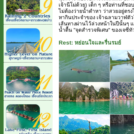
เจ้านีโม่ด้วย) เด็ก ๆ หรือท่านที่ช
ไม่ต้องว่ายน้ำดำหา ว่าสวยอยู่ตรงไ
หากินประจำของ เจ้าฉลามวาฬตัว
เส้นทางผ่านไว้ล่วงหน้าในปีนั้นๆ
น้ำตื้น "จุดสำรวจพิเศษ" ของเจซีทัวร์ 
Rest: หย่อนใจและรื่นรมย์