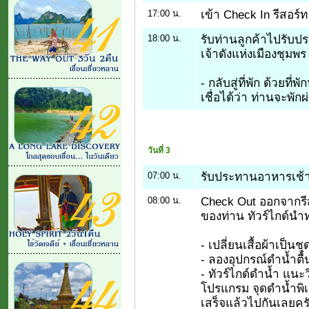
เข้า Check In รีสอร์
17:00 น.
รับท่านลูกค้าไปรับ
18:00 น.
เจ้าดังแห่งเมืองชุมพ
- กลับสู่ที่พัก ด้วยที่
เชื่อได้ว่า ท่านจะพัก
วันที่ 3
รับประทานอาหารเช้า ท
07:00 น.
Check Out ออกจากรีส
08:00 น.
ของท่าน ทัวร์ไกด์นำท่
- เปลี่ยนเสื้อผ้าเป็นช
- ลองอุปกรณ์ดำน้ำตื้
- ทัวร์ไกด์ดำน้ำ แนะว
โปรแกรม จุดดำน้ำพิเศ
เสร็จแล้วไปกันเลยคร