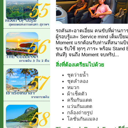
รถคันสะอาดเอี่ยม คนขับที่ผ่านการ
ผู้รอบรู้และ Service mind เต็มเปี่ย
Moment แรกต้อนรับท่านที่สนามบิน
ขน รับใช้ ทุกๆ ภาระ พร้อม Stand B
ทันที) จนถึง Moment จบทริป...
สิ่งที่ต้องเตรียมไปด้วย
ชุดว่ายน้ำ
ชุดลำลอง
หมวก
ผ้าเช็ดตัว
ครีมกันแดด
แว่นกันแดด
กล้องถ่ายรูป
โลชั่นกันแมลง