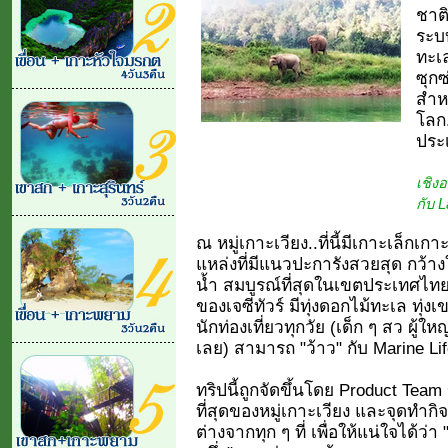
ชาติ
ระบบ
ทะเล
ซุกซ
สำหร
โลก.
ประเ
เชิง
กับ 
ณ หมู่เกาะเวียง..ที่นี้มีเกาะเล็กเ
แหล่งที่มีแนวปะการังสวยสุด กว้าง
น้ำ สมบูรณ์ที่สุดในเขตประเทศไท
ของเจซีทัวร์ มีทุ่งดอกไม้ทะเล ทุ่ง
นักท่องเที่ยวทุกวัย (เด็ก ๆ สว ผู้ให
เลย) สามารถ "ว้าว" กับ Marine Life 
ทริปนี้ถูกจัดขึ้นโดย Product Team ข
ที่สุดของหมู่เกาะเวียง และจุดทำก
ต่างจากทุก ๆ ที่ เพื่อให้แน่ใจได้ว่