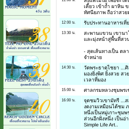
ลงแพไม้ไผ่ เพื่อจะได้
เคี้ยว เข้าถ้ำ ผาหิ
ทัศนียภาพ ถือว่าสว
รับประทานอาหารเที่
12:00 น.
สะพานแขวน เขานาใน
13:30 น.
และมุ่งหน้าสู่พื้นที่
- สุดเส้นทางเป็น ตล
จำหน่าย
วัดพระธาตุไชยา ...ศิล
14:30 น.
มองยิ่งพิศ ยิ่งสวย ส
เวลาที่มอง
ศาลกรมหลวงชุมพรเขต
15:00 น.
จุดชมวิวเขามัทรี ...
16:00 น.
งดงามเหมือนได้ชม ภาพ
หนึ่งเป็นหมู่เกาะชุม
ส่วนอีกฝั่งหนึ่ง เป็น
Simple Life Art..