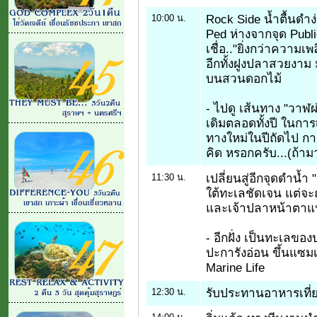
Rock Side น้ำตื้นดำ
10:00 น.
Ped ห่างจากจุด Publi
เชื่อ.."ยิ่งกว่าความเ
อีกทั้งฝูงปลาสวยงาม 
บนสวนดอกไม้
- ไปดู เส้นทาง "วาฬผ
เดิมตลอดทั้งปี ในการ
ทางใหม่ในปีถัดไป การ
คิด หรอกครับ...(ถ้ามา
เปลี่ยนสู่อีกจุดดำน้
11:30 น.
ใต้ทะเลชัดเจน แต่จะถ
และเจ้าปลาหน้าตาแ
- อีกฝั่ง เป็นทะเลข
ปะการังอ่อน ขึ้นแซมเ
Marine Life
รับประทานอาหารเที่ย
12:30 น.