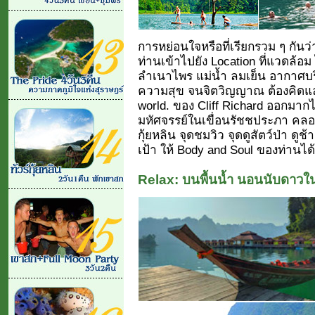
การหย่อนใจหรือที่เรียกรวม ๆ กัน
ท่านเข้าไปยัง Location ที่แวดล้อม
ลำเนาไพร แม่น้ำ ลมเย็น อากาศบริสุทธ
ความสุข จนจิตวิญญาณ ต้องคิดแ
world. ของ Cliff Richard ออกมากได
มหัศจรรย์ในเขื่อนรัชชประภา คล
กุ้ยหลิน จุดชมวิว จุดดูสัตว์ป่า ดูช้
เป้า ให้ Body and Soul ของท่านได้
Relax: บนพื้นน้ำ นอนนับดาว