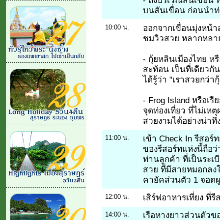
บนสันเขื่อน ก่อนนำท่
ออกจากเขื่อนมุ่งหน้า
10:00 น.
ชมวิวสวย หลากหลาย เ
- กุ้ยหลินเมืองไทย ห
สะท้อน เป็นที่เดียวกั
ได้รู้ว่า "เราสวยกว่า
- Frog Island หรือเร
จุดท่องเที่ยว ที่ไม่เห
สวยงามได้อย่างน่าทึ่
เข้า Check In รีสอร์
11:00 น.
ของรีสอร์ทแห่งนี้ถือว
ท่านลูกค้า ที่เป็นระ
สวย ที่มีสายหมอกลงใ
คายัคส่วนตัว 1 จอดผู
เสิร์ฟอาหารเที่ยง ที่รี
12:00 น.
เรือหางยาวส่วนตัวของ
14:00 น.