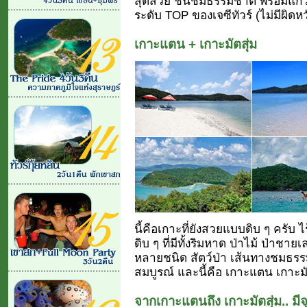
สุดสวย ชื่นชมธรรมชาติ พร้อมแก้วเ
ระดับ TOP ของเจซีทัวร์ (ไม่มีผิด
เกาะแตน + เกาะมัตสุ่ม
นี้คือเกาะที่ยังสวยแบบดิบ ๆ ครับ ไ
ดิบ ๆ ที่มีทั้งริมหาด ป่าไม้ ป่า
หลายชนิด สัตว์ป่า เส้นทางชมธรร
สมบูรณ์ และนี้คือ เกาะแตน เกาะมัต
จากเกาะแตนถึง เกาะมัตสุ่ม.. ม