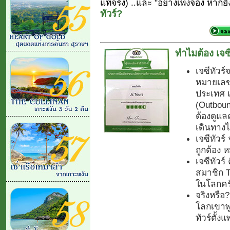
แท้จริง) ..และ "อย่างเพิ่งจอง หากยั
ทัวร์?
ทำไมต้อง เจซี
เจซีทัวร์
หมายเลข.
ประเทศ 
(Outboun
ต้องดูแลค
เดินทางไ
เจซีทัวร
ถูกต้อง
เจซีทัวร์
สมาชิก Tr
ในโลกคร
จริงหรือ
โลกเขาพูด
ทัวร์ตั้