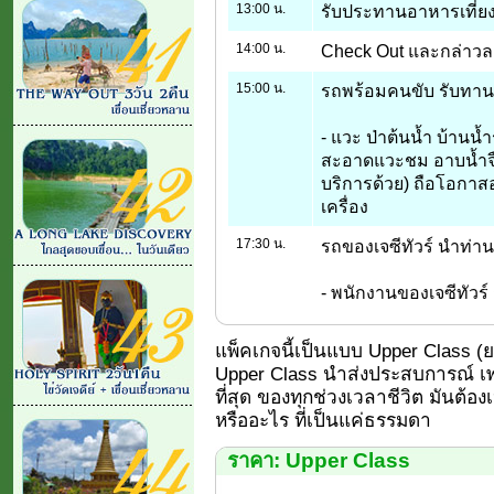
13:00 น.
รับประทานอาหารเที่ยง
14:00 น.
Check Out และกล่าวลา 
15:00 น.
รถพร้อมคนขับ รับทานจา
- แวะ ป่าต้นน้ำ บ้านน้
สะอาดแวะชม อาบน้ำจืด
บริการด้วย) ถือโอกาสอ
เครื่อง
17:30 น.
รถของเจซีทัวร์ นำท่าน
- พนักงานของเจซีทัวร์ 
แพ็คเกจนี้เป็นแบบ Upper Class (ยอด
Upper Class นำส่งประสบการณ์ เพร
ที่สุด ของทุกช่วงเวลาชีวิต มันต้อง
หรืออะไร ที่เป็นแค่ธรรมดา
ราคา: Upper Class