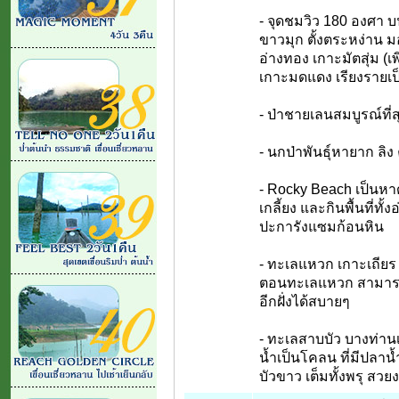
- จุดชมวิว 180 องศา บ
ขาวมุก ตั้งตระหง่าน ม
อ่างทอง เกาะมัตสุ่ม (เ
เกาะมดแดง เรียงรายเ
- ป่าชายเลนสมบูรณ์ที่
- นกป่าพันธุ์หายาก ลิง
- Rocky Beach เป็นห
เกลี้ยง และกินพื้นที่ทั
ปะการังแซมก้อนหิน
- ทะเลแหวก เกาะเถียร (
ตอนทะเลแหวก สามารถ
อีกฝั่งได้สบายๆ
- ทะเลสาบบัว บางท่านเร
น้ำเป็นโคลน ที่มีปลาน้
บัวขาว เต็มทั้งพรุ ส