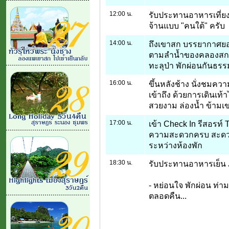
12:00 น.
รับประทานอาหารเที่ยงที
จ้านแบบ "คนใต้" ครับ
14:00 น.
ถึงเขาสก บรรยากาศยอด
ตามลำน้ำของคลองสก ที่
ทะลุป่า พักผ่อนกันธรร
16:00 น.
ขึ้นหลังช้าง นั่งชมค
เข้าถึง ด้วยการเดินเท้า
สวยงาม ล่องน้ำ ข้ามเขา
17:00 น.
เข้า Check In รีสอรท์ 
ความสะดวกครบ สะดวก
ระหว่างห้องพัก
18:30 น.
รับประทานอาหารเย็น 
- หย่อนใจ พักผ่อน ท่
ตลอดคืน...