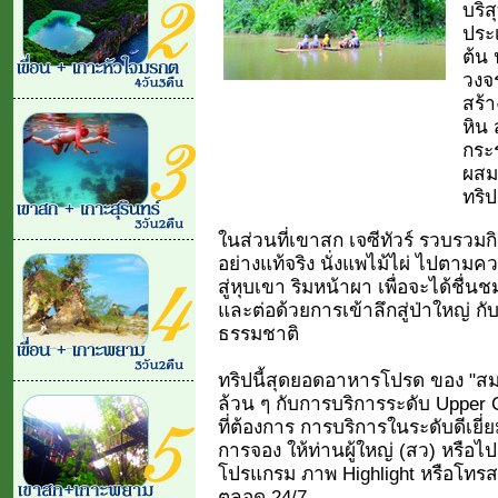
บริสุ
ประ
ต้น 
วงจร
สร้
หิน 
กระร
ผสม
ทริปน
ในส่วนที่เขาสก เจซีทัวร์ รวบรวมก
อย่างแท้จริง นั่งแพไม้ไผ่ ไปตามค
สู่หุบเขา ริมหน้าผา เพื่อจะได้ชื่
และต่อด้วยการเข้าลึกสู่ป่าใหญ่ กั
ธรรมชาติ
ทริปนี้สุดยอดอาหารโปรด ของ "สม
ล้วน ๆ กับการบริการระดับ Upper 
ที่ต้องการ การบริการในระดับดีเยี
การจอง ให้ท่านผู้ใหญ่ (สว) หรือ
โปรแกรม ภาพ Highlight หรือโทร
ตลอด 24/7