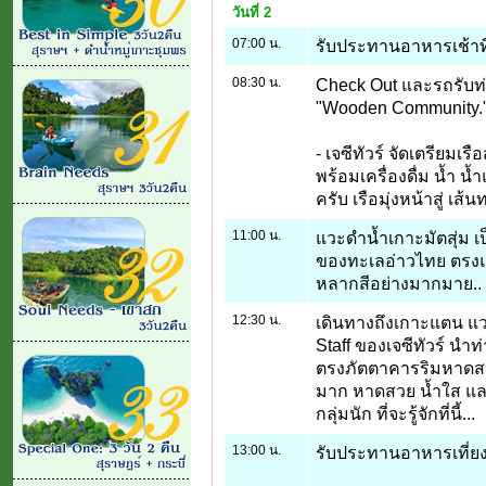
วันที่ 2
07:00 น.
รับประทานอาหารเช้าที
08:30 น.
Check Out และรถรับท่าน
"Wooden Community.
- เจซีทัวร์ จัดเตรียมเ
พร้อมเครื่องดื่ม น้ำ น
ครับ เรือมุ่งหน้าสู่ เส
11:00 น.
แวะดำน้ำเกาะมัตสุ่ม เ
ของทะเลอ่าวไทย ตรง
หลากสีอย่างมากมาย..
12:30 น.
เดินทางถึงเกาะแตน แ
Staff ของเจซีทัวร์ นำท
ตรงภัตตาคารริมหาดสวย 
มาก หาดสวย น้ำใส และ
กลุ่มนัก ที่จะรู้จักที่นี้...
13:00 น.
รับประทานอาหารเที่ย