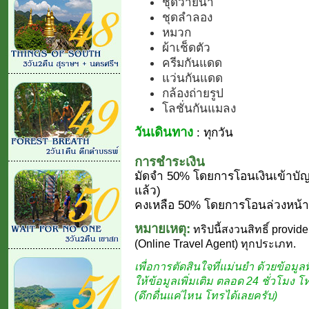
ชุดว่ายน้ำ
ชุดลำลอง
หมวก
ผ้าเช็ดตัว
ครีมกันแดด
แว่นกันแดด
กล้องถ่ายรูป
โลชั่นกันแมลง
วันเดินทาง
: ทุกวัน
การชำระเงิน
มัดจำ 50% โดยการโอนเงินเข้าบัญ
แล้ว)
คงเหลือ 50% โดยการโอนล่วงหน้า 
หมายเหตุ:
ทริปนี้สงวนสิทธิ์ provide
(Online Travel Agent) ทุกประเภท.
เพื่อการตัดสินใจที่แม่นยำ ด้วยข้อมูลที
ให้ข้อมูลเพิ่มเติม ตลอด 24 ชั่วโมง 
(ดึกดื่นแค่ไหน โทรได้เลยครับ)