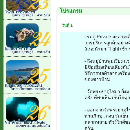
โปรแกรม
วันที่ 1
- รถตู้ Private สะอาดเ
การบริการลูกค้าอย่างดี
(แนะนำมา Flight เช้า 
- ถึงหมู่บ้านพุมเรียง 
มีชื่อเสียงเทียบเคียง
วิธีการทอผ้าจากเครื่อง
ของชาวบ้าน
- วัดพระธาตุไชยา ยิ่งม
ครั้ง ที่พบเห็น เย็นใจทุ
- ออกจากวัดพระธาตุไ
ทาสภิกขุ.. สงบ ร่มเย็น
หลากหลาย ทัวร์ไกด์ของ
ครับ.