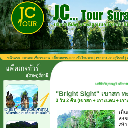
หน้าแรก
|
เขาสก+เชี่ยวหลาน
|
เชี่ยวหลาน+เกาะหัวใจมรกต
|
เขาสก+เกาะสุรินทร์
|
เจซีทัวร์สุราษฎร์ บริการตลอดปี เที่ยวได้ทุก
"Bright Sight" เขาสก 
3 วัน 2 คืน (เขาสก + เกาะแตน + เกาะ
เป็น
ธรร
สร้า