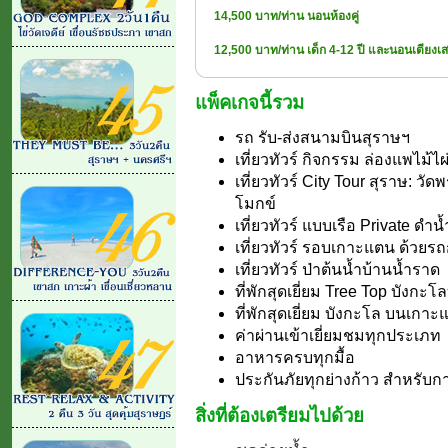
14,500 บาท/ท่าน นอนห้องคู่
12,500 บาท/ท่าน เด็ก 4-12 ปี และนอนเตียงเส
แพ็คเกจนี้รวม
รถ รับ-ส่งสนามบินสุราษฯ
เที่ยวทัวร์ กิจกรรม ล่องแพไม้ไผ
เที่ยวทัวร์ City Tour สุราษ: ว
โมกข์
เที่ยวทัวร์ แบบเรือ Private ด
เที่ยวทัวร์ รอบเกาะแตน ด้วยร
เที่ยวทัวร์ ป่าต้นน้ำบ้านน้ำราด
ที่พักสุดเยี่ยม Tree Top บังกะโ
ที่พักสุดเยี่ยม บังกะโล บนเกา
ค่าผ่านเข้าเยี่ยมชมทุกประเภท
อาหารครบทุกมื้อ
ประกันภัยทุกย่างก้าว สำหรับกา
สิ่งที่ต้องเตรียมไปด้วย