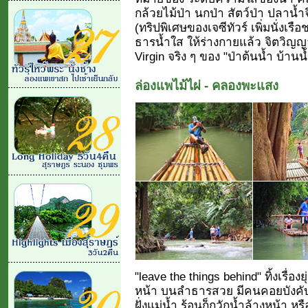
กล้วยไม้ป่า นกป่า สัตว์ป่า ปลาน้ำ
(ทริปพิเศษของเจซีทัวร์ เพิ่มนั่ง
ธารน้ำใส ให้ร่างกายแล้ว จิตวิญ
Virgin จริง ๆ ของ "ป่าต้นน้ำ บ้าน
ล่องแพไม้ไผ่ - คลองพะแสง
"leave the things behind" ทิ้งเรื่อ
หน้า บนลำธารสวย มีคนคอยบังคับแ
ฝั่งแม่น้ำ ร้อนก็กวักน้ำล้างหน้า ห