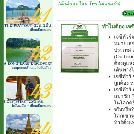
(ดึกดื่นแค่ไหน โทรได้เลยครับ)
ทำไมต้อง เจซี
เจซีทัวร์
หมายเลข.
ประเทศ 
(Outboun
ต้องดูแลค
เดินทางไ
เจซีทัวร
ถูกต้อง
เจซีทัวร์
สมาชิก Tr
ในโลกคร
จริงหรือ
โลกเขาพูด
ทัวร์ตั้