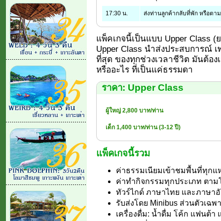
17:30 น.
ส่งท่านลูกค้ากลับที่พัก หรือต
แพ็คเกจนี้เป็นแบบ Upper Class (ยอด
Upper Class นำส่งประสบการณ์ เพร
ที่สุด ของทุกช่วงเวลาชีวิต มันต้อง
หรืออะไร ที่เป็นแค่ธรรมดา
ราคา: Upper Class
ผู้ใหญ่ 2,800 บาท/ท่าน
เด็ก 1,400 บาท/ท่าน (3-12 ปี)
แพ็คเกจนี้รวม
ค่าธรรมเนียมเข้าชมพื้นที่ทุ
ค่าทำกิจกรรมทุกประเภท ตา
ทัวร์ไกด์ ภาษาไทย และภาษาอ
รับส่งโดย Minibus ส่วนตัวเฉพา
เครื่องดื่ม: น้ำดื่ม โค้ก แฟนต้า