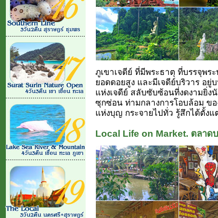
ภูเขาเจดีย์ ที่มีพระธาตุ ที่บรรจุพ
ยอดดอยสูง และมีเจดีย์บริวาร อยู
แห่งเจดีย์ สลับซับซ้อนที่งดงามยิ่ง
ซุกซ่อน ท่ามกลางการโอบล้อม ของ
แห่งบุญ กระจายไปทั่ว รู้สึกได้ตั้งแต
Local Life on Market. ตลาดบ