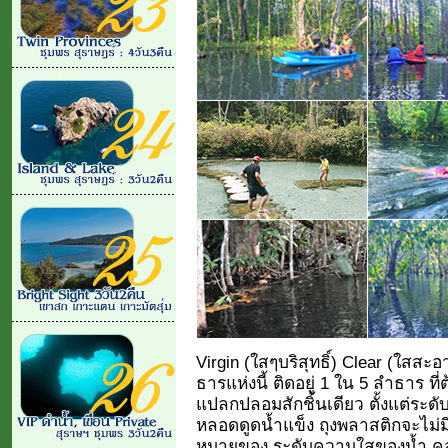
Virgin (ใสๆบริสุทธิ์) Clear (ใสส
ธารแห่งนี้ ติดอยู่ 1 ใน 5 ลำธาร ที
แปลกปลอมสักชิ้นเดียว ตั้งแต่ระดับส
หลอดดูดน้ำแข็ง ถุงพลาสติกจะไม่ม
หมายของ ระดับความใสของน้ำ คลุ