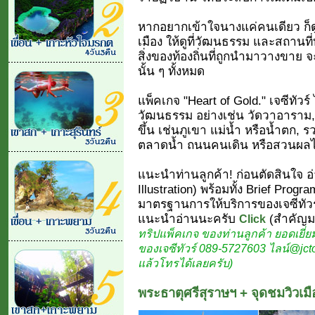
หากอยากเข้าใจนางแค่คนเดียว ก็ดูที่
เมือง ให้ดูที่วัฒนธรรม และสถานที่ท่
สิ่งของท้องถิ่นที่ถูกนำมาวางขาย จะ
นั้น ๆ ทั้งหมด
แพ็คเกจ "Heart of Gold." เจซีทัว
วัฒนธรรม อย่างเช่น วัดวาอาราม
ขึ้น เช่นภูเขา แม่น้ำ หรือน้ำตก, ร
ตลาดน้ำ ถนนคนเดิน หรือสวนผลไม
แนะนำท่านลูกค้า! ก่อนตัดสินใจ 
Illustration) พร้อมทั้ง Brief Prog
มาตรฐานการให้บริการของเจซีทัวร์ที
แนะนำอ่านนะครับ
(สำคัญมาก
Click
ทริปแพ็คเกจ ของท่านลูกค้า ยอดเยี่ยมท
ของเจซีทัวร์ 089-5727603 ไลน์@jcto
แล้วโทรได้เลยครับ)
พระธาตุศรีสุราษฯ + จุดชมวิวเมือ