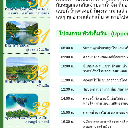
กับหยอกเล่นกับเจ้าปลาน้ำจืด ที
แบบนี้ ถ้าจะเคยมี ก็คงนานมาแล้ว ห
แน่ๆ ทุกอารมณ์เก่าเก็บ จะหายไปจ
โปรแกรม ทัวร์เต็มวัน : (Uppe
08:00 น.
รับท่านลูกค้าจากทุกโรงแรม หร
09:00 น.
ความงดงามของเจดีย์ลอยฟ้า 
10:00 น.
ชื่นชมสะพานแขวนข้ามแม่น้ำ 
ราคาไร้กำไรบวกอย่างแน่นอน
11:00 น.
ล่องแพไม้ไผ่ บนลำธาร บริโ
12:30 น.
รับประทานอาหารเที่ยง ภัตตา
14:00 น.
คลองน้ำใส อาบน้ำเย็นใสสะอาดท
พายไห้) ท่านได้ชมเพลินธรรม
15:00 น.
ตลาดน้ำบางใบไม้ ตลาดของคนท
16:30 น.
นมัสการพระธาตุศรีสุราษฯ (3 ค
สวยสุด ประจำเมือง