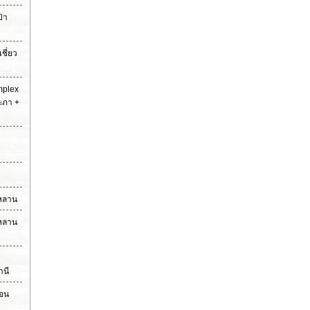
ป่า
เชี่ยว
mplex
ระภา +
วหลาน
วหลาน
านี
่อน