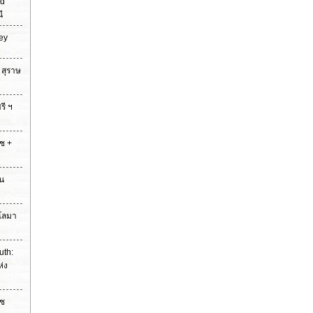
nd
ี
ey
 สุราษ
รี ฯ
าช +
าน
 โลมา
uth:
่ง
าช