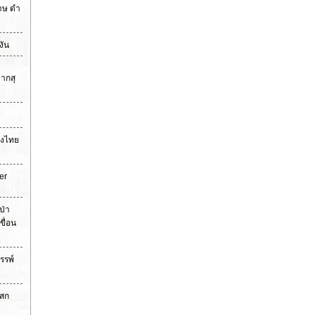
ราษ ดำ
งัน
ากสุ
ืองไทย
er
ป่า
ขื่อน
รรพ์
าสก