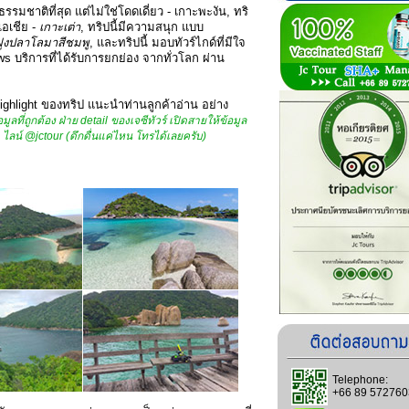
ธรรมชาติที่สุด แต่ไม่ใช่โดดเดี่ยว - เกาะพะงัน, ทริ
งเอเชีย -
เกาะเต่า
, ทริปนี้มีความสนุก แบบ
ฝูงปลาโลมาสีชมพู
, และทริปนี้ มอบทัวร์ไกด์ที่มีใจ
ws บริการที่ได้รับการยกย่อง จากทั่วโลก ผ่าน
ghlight ของทริป แนะนำท่านลูกค้าอ่าน อย่าง
มูลที่ถูกต้อง ฝ่าย detail ของเจซีทัวร์ เปิดสายให้ข้อมูล
 ไลน์ @jctour (ดึกดื่นแค่ไหน โทรได้เลยครับ)
Telephone:
+66 89 572760