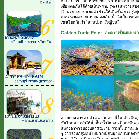
กลุ่ม 3 เกาะเล็ก ที่กาลเวลา ทำให้พวกมันแยก
เชื่อมต่อกันได้ด้วยเนินทราย (ทะเลแหวก) สอง
เวียนรอบเกาะ และนำท่านให้เดินขึ้น สู่จุดสูงส
ถนน หาดทรายแหวกสองเส้น น้ำใสเป็นกระจกส่อ
เขาเรียกกันว่า "สวนปะการังญี่ปุ่น"
Golden Turtle Point: อะควาเรี่ยมแห่งเก
อ่าวบ้านเต่าทอง อ่าวฉลาม อ่าวนีโม่ อ่าวหินภู
ชันไกลมากทำให้น้ำตื้น น้ำใส และมีกองหินภู
แหล่งอาหารของปลาสวยงาม รวมทั้งเต่าทะเล ดำน
ๆ ว่ายรวมกลุ่มกันไปมาเหมือนฝูงนกบนท้องฟ้า
หลายสีสัน เหมือนอยู่ในงานแฟนซี และเจ้าเต่า