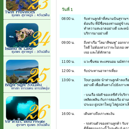
วันที่ 1
08:00 น.
รับท่านลูกค้าที่สนามบินสุราษฯ
ต้อนรับ ที่มีชื่อของท่านอยู่ข้
ทำความสะอาดอย่างดี และหน้า
บริการมาอย่างดี
09:00 น.
ถึงท่าเรือ "โลมาสีชมพู" ออกจ
ใจดี ไม่ต้องห่วงว่าจะไม่เจอ เพร
เจอ และได้ทักทาย
11:00 น.
แวะชื่นชม ทะเลขนอม นมัสการจุ
12:00 น.
รับประทานอาหารเที่ยง
13:00 น.
Tour guide นำท่านลูกค้าลงเรือ
อย่างดี เพื่อเดินทางไปยังเกาะ
- บนเรือ staff ของเจซีทัวร์​บริ
เพลิดเพลิน กับการล่องเรือ ผ่าน
ประมง ฝูงปลาใหญ่ ไล่ฝูงปลาเ
16:00 น.
เดินทางถึงเกาะพะงัน
- รถส่วนตัวของท่านลูกค้า รับจา
ดีที่สุดบนเกาะนี้ ในระดับ 6 ดาว 