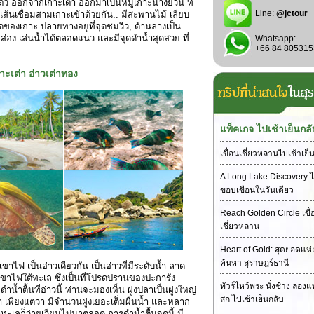
ตัว ออกจากเกาะเต่า ออกมาเป็นหมู่เกาะนางยวน ที่
Line:
@jctour
เส้นเชื่อมสามเกาะเข้าด้วยกัน.. มีสะพานไม้ เลียบ
ุดของเกาะ ปลายทางอยู่ที่จุดชมวิว, ด้านล่างเป็น
ง เล่นน้ำได้ตลอดแนว และมีจุดดำน้ำสุดสวย ที่
Whatsapp:
+66 84 805315
าะเต่า อ่าวเต่าทอง
แพ็คเกจ ไปเช้าเย็นกลั
เขื่อนเชี่ยวหลานไปเช้าเย็
A Long Lake Discovery ไ
ขอบเขื่อนในวันเดียว
Reach Golden Circle เขื่
เชี่ยวหลาน
Heart of Gold: สุดยอดแห
ค้นหา สุราษฎร์ธานี
เขาไฟ เป็นอ่าวเดียวกัน เป็นอ่าวที่มีระดับน้ำ ลาด
เขาไฟใต้ทะเล ซึ่งเป็นที่โปรดปรานของปะการัง
ทัวร์ไหว้พระ นั่งช้าง ล่อง
้ำตื้นที่อ่าวนี้ ท่านจะมองเห็น ฝูงปลาเป็นฝูงใหญ่
สก ไปเช้าเย็นกลับ
 เพียงแต่ว่า มีจำนวนฝูงเยอะเต็มผืนน้ำ และหลาก
ทะเลก็ว่ายเวียนไปมาตลอด การดำน้ำตื้นจุดนี้ มี