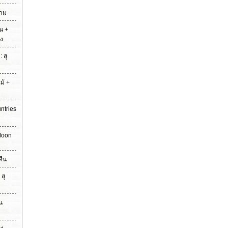
ยาม
าน +
ง
 สุ
ม้ +
ntries
 Moon
คืน
สุ
อน