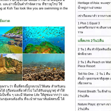
Heritage of Asia: ทะเลสุ
สว. และอ่าวนี้เป็นคำกำจัดความ ที่ชาวยุโรป ใช้
น้ำหมู่เกาะอ่างทอง
ng at Koh Tao look like you are swimming in the
เช่าเรือเหมาลำ จากเกาะพ
ข้มงวด
1 Plus 1 Equal 3
นครศรีธรรมราช เดินทางจ
ราษ
แพ็คเกจ 2วัน1คืน
2 วัน 1 คืน ทัวร์กุ้ยหลินเม
พักที่เขาสก
2 วัน 1 คืน Peach on Wat
Piece Resort
Tell No One. : 2 วัน 1 คืน 
ต้นน้ำ จุดธรรมชาติสูงสุด เ
เชี่ยวหลาน
เพราะว่า พื้นที่ตรงนี้ถูกสงวนไว้พิเศษ สำหรับคน
ึงได้ (เรือท่องเที่ยวทั่วไป ไม่ได้รับอนุญาต) ทำให้
Forest Breath: ใน ดึกดำบ
เป็นชั้น ๆ และมี Marine Life ให้ดูชมมากกว่า และ
2วัน1คืน
ในกลุ่มคนท้องถิ่น ที่จะนำท่านมาสัมผัสตรงนี้ ได้
Nature Plays: สุราษฯ เข
2วัน1คืน