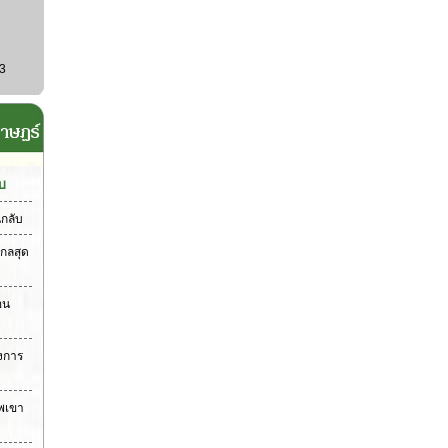
3
บ
นกลับ
กลสุด
อน
่งการ
แพเขา