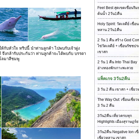
Feel Best สุดเขตเขื่อนริม
ต้นน้ำ 2วัน1คืน
Holy Spirit: วัดเจดีย์ เขื่อน
หลาน 2วัน1คืน
2 วัน 1 คืน สร้าง God Co
ไข่วัดเจดีย์ + เขื่อนรัชชป
ับหัวใจ ทริปนี้ นำท่านลูกค้า ไปพบกับเจ้าฝูง
เขาสก
ี้ดี จึงกล้ารับประกันว่า ท่านลูกค้าจะได้พบกับ บรรดา
. โลมาสีชมพู
2 วัน 1 คืน Into Thai Bay
อ่างทองพักเกาะพะลวย
แพ็คเกจ 3วัน2คืน
3 วัน 2 คืน เขาสก + เชี่ย
The Way Out: เขื่อนเชี่ย
3 วัน 2 คืน
3วัน2คืน เที่ยวครบทุก
Highlights เมืองสุราษฏร์ธ
3วัน2คืน Negative Ion เขื
เชี่ยวหลาน เขาสก