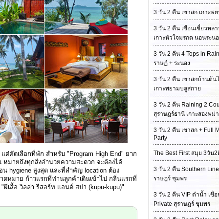
3 วัน 2 คืน เขาสก เกาะพ
3 วัน 2 คืน เขื่อนเชี่ยวหล
เกาะหัวใจมรกต นอนระนอ
3 วัน 2 คืน 4 Tops in Rain:
ราษฏ์ + ระนอง
3 วัน 2 คืน เขาสกบ้านต้นไ
เกาะพยามบลูสกาย
3 วัน 2 คืน Raining 2 Cou
สุราษฏร์ธานี เกาะสองพม่า
3 วัน 2 คืน เขาสก + Full
Party
The Best First สมุย 3วัน2
แต่คัดเลือกที่พัก สำหรับ "Program High End" ยาก
นั้น หมายถึงทุกสิ่งอำนวยความสะดวก จะต้องได้
3 วัน 2 คืน Southern Line 
น hygiene สูงสุด และที่สำคัญ location ต้อง
มาย ก้าวแรกที่ท่านลูกค้าเดินเข้าไป กลิ่นแรกที่
ราษฎร์ ชุมพร
 "ผีเสื้อ วิลล่า รีสอร์ท แอนด์ สปา (kupu-kupu)"
3 วัน 2 คืน VIP ดำน้ำ เขื่
Private สุราษฎร์ ชุมพร