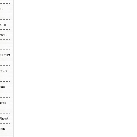
ก -
ุราษ
ขาสก
 สุราษฯ
เขาสก
าะพะ
เกาะ
รินทร์
ื่อน