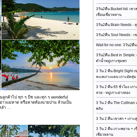
3วัน2คืน Bucket list: เขาส
เขื่อนเชี่ยวหลาน
3วัน2คืน Brain Needs - ส
3วัน2คืน Soul Needs - เ
Wait for no one: 3วัน2คืน
3วัน2คืน Best in Simple:
ดำน้ำหมู่เกาะชุมพร
3 วัน 2 คืน Bright Sight 
ทะเลเกาะแตน เกาะมัตสุ่ม
3 วัน 2 คืน 65 ชั่วโมง เก
ลวย - หมู่เกาะอ่างทอง
านลูกค้าไป ทุก ๆ บีช และทุก ๆ wonderful
 อ่าวแม่หาด หรือหาดท้องนายปาน ล้วนเป็น
3 วัน 2 คืน The Cullinan 
ลำ ...
พงัน
3 วัน 2 คืน เขาสก + เกาะสุ
3 วัน 2 คืน เกาะพยาม + เข
เชี่ยวหลาน