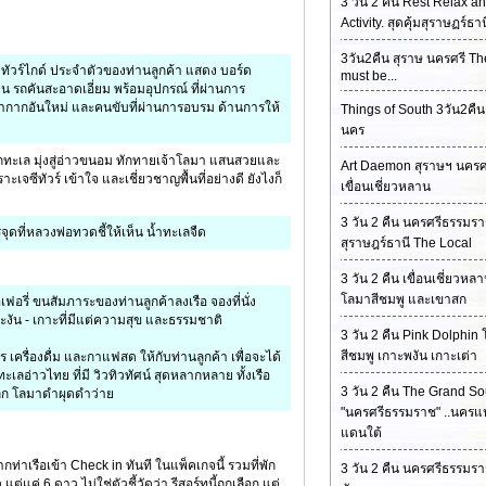
3 วัน 2 คืน Rest Relax a
Activity. สุดคุ้มสุราษฏร์ธาน
3วัน2คืน สุราษ นครศรี Th
​ ทัวร์ไกด์ ประจำตัวของท่านลูกค้า แสดง บอร์ด
must be...
างบน รถคันสะอาดเอี่ยม พร้อมอุปกรณ์ ที่ผ่านการ
กากอันใหม่ และคนขับที่ผ่านการอบรม ด้านการให้
Things of South 3วัน2คืน
นคร
ากทะเล มุ่งสู่อ่าวขนอม ทักทายเจ้าโลมา แสนสวยและ
Art Daemon สุราษฯ นครศ
าะเจซีทัวร์ เข้าใจ และเชี่ยวชาญพื้นที่อย่างดี ยังไงก็
เขื่อนเชี่ยวหลาน
3 วัน 2 คืน นครศรีธรรมร
ดที่หลวงพ่อทวดชี้ให้เห็น น้ำทะเลจืด
สุราษฎร์ธานี The Local
3 วัน 2 คืน เขื่อนเชี่ยวหล
โลมาสีชมพู และเขาสก
เฟอรี่ ขนสัมภาระของท่านลูกค้าลงเรือ จองที่นั่ง
พะงัน - เกาะที่มีแต่ความสุข และธรรมชาติ
3 วัน 2 คืน Pink Dolphin
สีชมพู เกาะพงัน เกาะเต่า
การ เครื่องดื่ม และกาแฟสด ให้กับท่านลูกค้า เพื่อจะได้
ทะเลอ่าวไทย ที่มี วิวทิวทัศน์ สุดหลากหลาย ทั้งเรือ
3 วัน 2 คืน The Grand So
ล็ก โลมาดำผุดดำว่าย
"นครศรีธรรมราช" ..นครแห
แดนใต้
กท่าเรือเข้า Check in ทันที ในแพ็คเกจนี้ รวมที่พัก
3 วัน 2 คืน นครศรีธรรมร
แต่แค่ 6 ดาว ไม่ใช่ตัวชี้วัดว่า รีสอร์ทนี้ถูกเลือก แต่