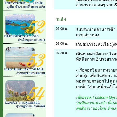
อาหารทะเลสดๆ จากเร
วันที่ 4
06:00 น.
รับประทานอาหารเช้า แล
เกาะอ่างทอง
07:00 น.
เก็บสัมภาระลงเรือ มุ่งห
07:30 น.
เดินทางมาถึงเกาะวัวตา
ทัศนียภาพ 2 บรรยากาศ
- เรือจอดริมหาดทรายสว
สวยสุด เพื่อบันทึกควา
ทอดสายตาออกไป สู่หมู่เ
เอเชีย "สวยเหมือนสั่งได
เชิงอรรถ: Fusiform Gyru
บันทึกความทรงจำ ที่แปลก
ตัดสินว่า "ของใหม่ จำแล