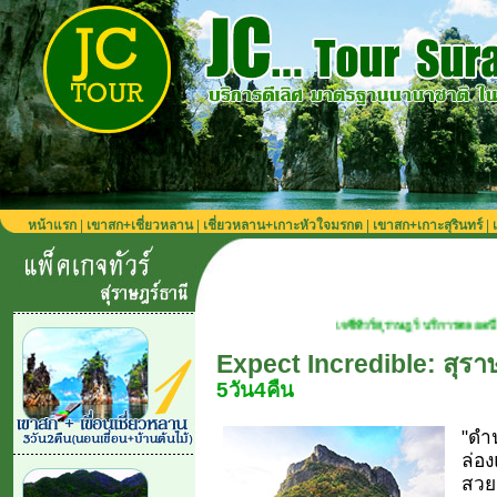
หน้าแรก
|
เขาสก+เชี่ยวหลาน
|
เชี่ยวหลาน+เกาะหัวใจมรกต
|
เขาสก+เกาะสุรินทร์
|
เจซีทัวร์สุราษฎร์ บริการตลอดปี เที่ยวได้ทุกฤดูกาล
Expect Incredible: สุรา
5วัน4คืน
"ดำ
ล่อง
สวยอ