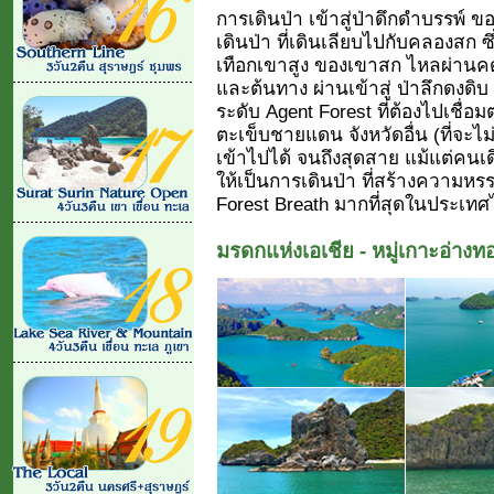
การเดินป่า เข้าสู่ป่าดึกดำบรรพ์ 
เดินป่า ที่เดินเลียบไปกับคลองสก ซ
เทือกเขาสูง ของเขาสก ไหลผ่านคด
และต้นทาง ผ่านเข้าสู่ ป่าลึกดงด
ระดับ Agent Forest ที่ต้องไปเชื่อม
ตะเข็บชายแดน จังหวัดอื่น (ที่จะไ
เข้าไปได้ จนถึงสุดสาย แม้แต่คนเด
ให้เป็นการเดินป่า ที่สร้างความห
Forest Breath มากที่สุดในประเท
มรดกแห่งเอเชีย - หมู่เกาะอ่าง