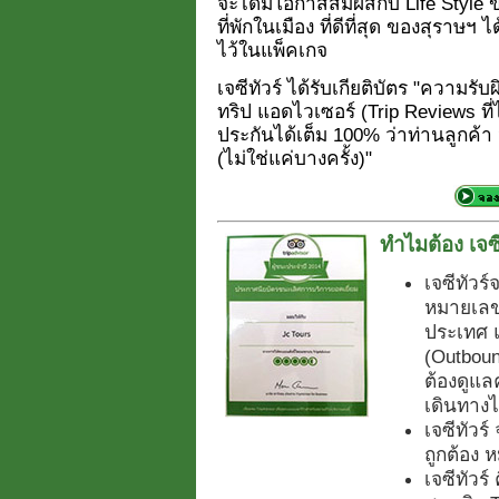
จะได้มีโอกาสสัมผัสกับ Life Style 
ที่พักในเมือง ที่ดีที่สุด ของสุราษฯ 
ไว้ในแพ็คเกจ
เจซีทัวร์ ได้รับเกียติบัตร "ความร
ทริป แอดไวเซอร์ (Trip Reviews ที่ไ
ประกันได้เต็ม 100% ว่าท่านลูกค้า จ
(ไม่ใช่แค่บางครั้ง)"
ทำไมต้อง เจซี
เจซีทัวร์
หมายเลข.
ประเทศ 
(Outboun
ต้องดูแลค
เดินทางไ
เจซีทัวร
ถูกต้อง
เจซีทัวร์