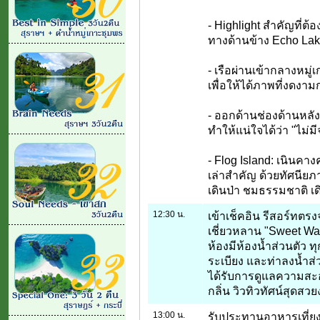
- Highlight สำคัญที่ต้
ทางด้านข้าง Echo La
- เรือผ่านเข้ากลางหม
เพื่อให้ได้ภาพที่งดงา
- ออกด้านช่องด้านหลั
ทำให้แน่ใจได้ว่า "ไม่ม
- Flog Island: เนินคาง
เล่าสำคัญ ด้วยทัศนีย
เดินป่า ชมธรรมชาติ 
12:30 น.
เข้าเช็คอิน รีสอร์ทตรงจุ
เชี่ยวหลาน "Sweet Wa
ห้องมีห้องน้ำส่วนตัว ทุ
ระเบียง และท่าลงน้ำส่ว
ได้รับการดูแลความสะอาด
กลิ่น วิวทิวทัศน์สุดสว
13:00 น.
รับประทานอาหารเที่ยง