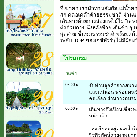
ที่เขาสก เรานำท่านสัมผัสแม่น้ำส
สก คลอเคล้าด้วยธรรมชาติ ผ่านแ
เส้นทางด้วยการล่องแพไม้ไผ่ "เสพ
ต่อด้วยการ นั่งหลังช้าง เดินช้า ๆ 
สุดสวย ชื่นชมธรรมชาติ พร้อมแก้วเ
ระดับ TOP ของเจซีทัวร์ (ไม่มีผิด
โปรแกรม
วันที่ 1
08:00 น.
รับท่านลูกค้าจากสนาม
และแน่นอน พร้อมคนขับ
คัดเลือก ผ่านการอบรม
09:00 น.
เดินทางถึงเขื่อนเชี่ยวห
หน้าแล้ว
- ลงเรือล่องสู่ทะเลน้ำ
วิวทิวทัศน์สวยงามมาก ๆ 