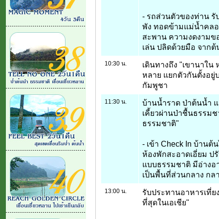
- รถส่วนตัวของท่าน รั
พัง ทอดข้ามแม่น้ำคลอง
สะพาน ความงดงามของ
เล่น ปลิดด้วยมือ จาก
10:30 น.
เดินทางถึง "เขานาใน ห
หลาย แยกตัวกันตั้งอยู่บ
กัมพูชา
11:30 น.
บ้านน้ำราด ป่าต้นน้ำ 
เคี้ยวผ่านป่าชื้นธรรม
ธรรมชาติ"
- เข้า Check In บ้านต้
ห้องพักสะอาดเอี่ยม ป
แบบธรรมชาติ มีอ่างอ
เป็นพื้นที่ส่วนกลาง กล
13:00 น.
รับประทานอาหารเที่ยง 
ที่สุดในเอเชีย"