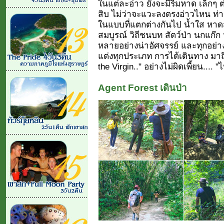
ในแต่ละอ่าว ยังจะมีริมหาด เล็กๆ ต
สิบ ไม่ว่าจะแวะลงตรงอ่าวไหน ท่านก็
ในแบบที่แตกต่างกันไป น้ำใส หา
สมบูรณ์ วิถีชนบท สัตว์ป่า นกแก๊ก 
หลายอย่างน่าอัศจรรย์ และทุกอย่างย
แต่งทุกประเภท การได้เดินทาง มาถึ
the Virgin.." อย่างไม่ผิดเพี้ยน...
Agent Forest เดินป่า