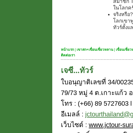
สมาชิก Tr
ในโลกคร
จริงหรือ
โลกเขาพูด
ทัวร์ตั้
หน้าแรก
|
เขาสก+เขื่อนเชี่ยวหลาน
|
เขื่อนเชี่
ติดต่อเรา
เจซี...ทัวร์
ใบอนุญาติเลขที่ 34/0023
79/73 หมู่ 4 ต.เกาะแก้ว อ
โทร : (+66) 89 5727603 l 
อีเมลล์ :
jctourthailand@
เว็บไซต์ :
www.jctour-sur