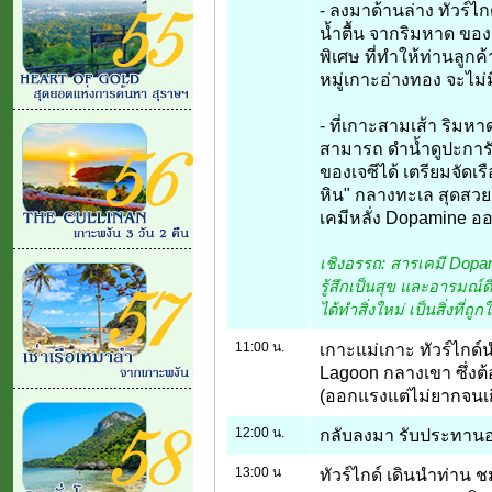
- ลงมาด้านล่าง ทัวร์ไ
น้ำตื้น จากริมหาด ของ
พิเศษ ที่ทำให้ท่านลูกค
หมู่เกาะอ่างทอง จะไม่ม
- ที่เกาะสามเส้า ริมหา
สามารถ ดำน้ำดูปะการัง
ของเจซีได้ เตรียมจัด
หิน" กลางทะเล สุดสวย 
เคมีหลั่ง Dopamine อ
เชิงอรรถ: สารเคมี Dopa
รู้สึกเป็นสุข และอารมณ์ดี
ได้ทำสิ่งใหม่ เป็นสิ่งที่ถูก
11:00 น.
เกาะแม่เกาะ ทัวร์ไกด
Lagoon กลางเขา ซึ่งต
(ออกแรงแต่ไม่ยากจนเ
12:00 น.
กลับลงมา รับประทานอ
13:00 น
ทัวร์ไกด์ เดินนำท่าน