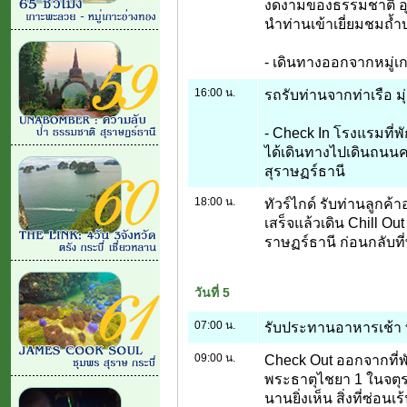
งดงามของธรรมชาติ อุ
นำท่านเข้าเยี่ยมชมถ้
- เดินทางออกจากหมู่เกา
16:00 น.
รถรับท่านจากท่าเรือ มุ
- Check In โรงแรมที่พั
ได้เดินทางไปเดินถนนคน
สุราษฏร์ธานี
18:00 น.
ทัวร์ไกด์ รับท่านลูกค
เสร็จแล้วเดิน Chill O
ราษฏร์ธานี ก่อนกลับที่
วันที่ 5
07:00 น.
รับประทานอาหารเช้า ที
09:00 น.
Check Out ออกจากที่พั
พระธาตุไชยา 1 ในจตุรธร
นานยิ่งเห็น สิ่งที่ซ่อน