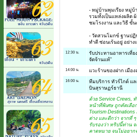
- หมู่บ้านพุมเรียง หมู่บ
รวมทั้งเป็นแหล่งผลิต ผ้
ชมโรงงาน และวิธี ขั
- วัดสวนโมกข์ ฐานปฏิบัต
ทำดี ซ่อนเร้นอยู่ อย่า
12:30 น.
รับประทานอาหารเที่ยง
จัดจ้านแท้"
14:00 น.
แวะร้านของฝาก เมืองส
16:00 น.
ทีมบริการ ทัวร์ไกด์ แ
บินสุราษฏร์ธานี
ด้วย Service Crews, ทั
หน้าที่พิเศษ ถูกคัดเลือ
Tourism Destinations
ต่าง และดีกว่า จากที่ ๆ 
รับรองว่า ทริปนี้ท่าน
คาดหมาย จนไม่อยากจะเ