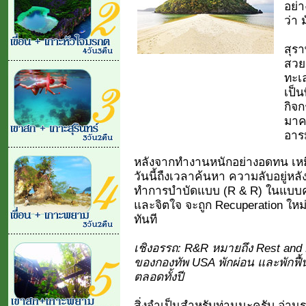
อย่า
ว่า 
สุรา
สวย 
ทะเ
เป็น
กิจก
มาค
อาร
หลังจากทำงานหนักอย่างอดทน เหมื
วันนี้ถืงเวลาค้นหา ความลับอยู่หล
ทำการบำบัดแบบ (R & R) ในแบบครบถ
และจิตใจ จะถูก Recuperation ใหม
ทันที
เชิงอรรถ: R&R หมายถึง Rest and 
ของกองทัพ USA พักผ่อน และพักฟื้
ตลอดทั้งปี
สิ่งจำเป็นสำหรับท่านนะครับ อ่าน