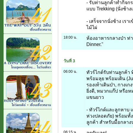
- รับท่านลูกค้าทำกิจก
แบบ Trekking (นั่งช้างเ
- เสร็จจากนั่งช้าง เ
ไม้ไผ่
18:00 น.
ห้องอาหารกลางป่า ท่า
Dinner."
วันที่ 3
06:00 น.
ทัวร์ไกด์รับท่านลูกค้า 
พร้อมลุย พร้อมเดิน (Ju
รองเท้าเดินป่า, กางเกง
ยิ่งดี, หมวกแก๊ป หรือห
แขนยาว
- ทัวร์ไกด์และลูกหาบ 
ห่วงปลอดภัย) พร้อมทั้ง
ลูกค้า สำหรับมื้อกลางป
06:15 น.
ลุยกันเลย!