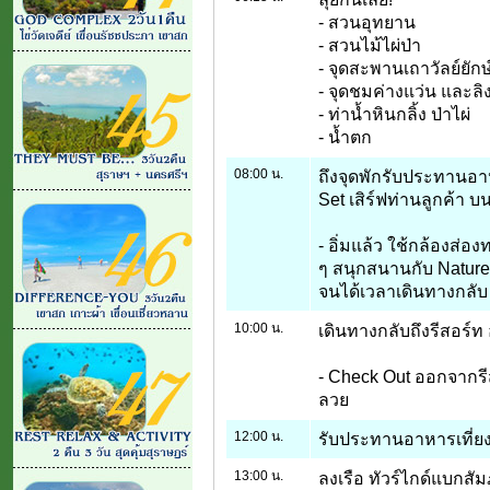
- สวนอุทยาน
- สวนไม้ไผ่ป่า
- จุดสะพานเถาวัลย์ยักษ
- จุดชมค่างแว่น และล
- ท่าน้ำหินกลิ้ง ป่าไผ่
- น้ำตก
08:00 น.
ถึงจุดพักรับประทานอา
Set เสิร์ฟท่านลูกค้า บ
- อิ่มแล้ว ใช้กล้องส่อ
ๆ สนุกสนานกับ Nature
จนได้เวลาเดินทางกลับ
10:00 น.
เดินทางกลับถึงรีสอร์ท 
- Check Out ออกจากรีส
ลวย
12:00 น.
รับประทานอาหารเที่ยง 
13:00 น.
ลงเรือ ทัวร์ไกด์แบกสั