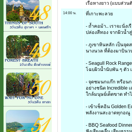
เรือหางยาว (แบบส่วนต
14:00 น.
ที่เกาะพะลวย
- ถ้ำคอม้า.. เราจะนั
ปล่องสีทอง จากผิวน้ำสู
- ภูเขาหินหลัก เป็นจุ
นางนวล ที่ต้องมาบินวน
- Seagull Rock Ran
โฉบผิวน้ำนับพัน ๆ ตั
- จุดชมนกแก๊ก หรือนกเ
อย่างชนิด Incredible เ
ใกล้มนุษย์เด็ดขาด ทำไม
- เข้าเช็คอิน Golden 
พลังงานสะอาดทุกอณู
- BBQ Seafood Dinner 
ฟังเสียงคลื่น เสียงธรรม