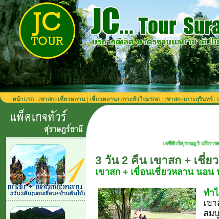
หน้าแรก
|
เขาสก+เชี่ยวหลาน
|
เชี่ยวหลาน+เกาะหัวใจมรกต
|
เขาสก+เกาะสุรินทร์
|
เจซีทัวร์สุราษฎร์ บริการตลอดปี เที่ยวได้ทุก
3 วัน 2 คืน เขาสก + เชี่
เขาสก + เขื่อนเชี่ยวหลาน นอน 
ทำไ
เขาส
สมบู