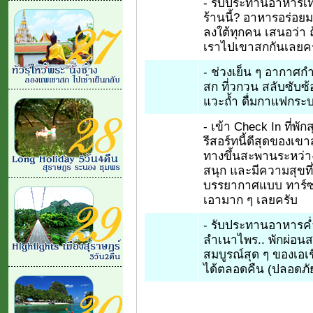
- รับประทานอาหารเที่
ร้านนี้? อาหารอร่อยม
ลงใต้ทุกคน เสนอว่า ถ้
เราไปเขาสกกันเลยค
- ช่วงเย็น ๆ อากาศกำล
สก ที่วกวน สลับซับ
แวะถ้ำ ดื่มกาแฟกระบ
- เข้า Check In ที่พั
รีสอร์ทนี้ดีสุดของเข
ทางขึ้นสะพานระหว่า
สนุก และมีความสุขที่
บรรยากาศแบบ ทาร์ซ
เอามาก ๆ เลยครับ
- รับประทานอาหารค
ลำเนาไพร.. พักผ่อน
สมบูรณ์สุด ๆ ของเอเช
ได้ตลอดคืน (ปลอดภัย