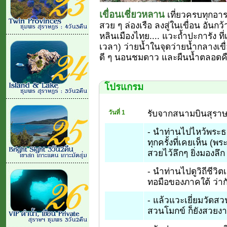
เขื่อนเชี่ยวหลาน
เที่ยวครบทุกอารม
สวย ๆ ล่องเรือ ลงสู่ในเขื่อน อันก
หลินเมืองไทย.... แวะถ้ำปะการัง ที่เ
เวลา) ว่ายน้ำในจุดว่ายน้ำกลางเข
ดี ๆ นอนชมดาว และผืนน้ำตลอดคืน..
โปรแกรม
รับจากสนามบินสุราษฎ
วันที่ 1
- นำท่านไปไหว้พระธา
ทุกครั้งที่เคยเห็น (
สวยไว้ลึกๆ ยิ่งมองลึก
- นำท่านไปดูวิถีชีวิตเ
ทอมือของภาคใต้ ว่ากั
- แล้วแวะเยี่ยมวัดสวน
สวนโมกข์ ก็ยังสวยงาม