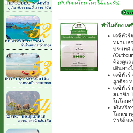
(ดึกดื่นแค่ไหน โทรได้เลยครับ)
ทำไมต้อง เจซี
เจซีทัวร์
หมายเลข.
ประเทศ 
(Outboun
ต้องดูแลค
เดินทางไ
เจซีทัวร
ถูกต้อง
เจซีทัวร์
สมาชิก Tr
ในโลกคร
จริงหรือ
โลกเขาพูด
ทัวร์ตั้