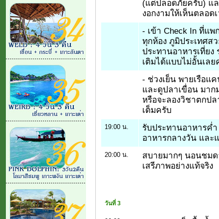
(แต่ปลอดภัยครับ) และ
งอกงามให้เห็นตลอดเ
- เข้า Check In ที่แ
ทุกห้อง ภูมิประเทศสว
ประทานอาหารเที่ยง 
เติมได้แบบไม่อั้นเลย
- ช่วงเย็น พายเรือ
และดูปลาเขื่อน มากม
หรือจะลองวิชาตกปลา
เต็มครับ
รับประทานอาหารค่ำ 
19:00 น.
อาหารกลางวัน และแน่
สบายมากๆ นอนชมดาว 
20:00 น.
เสรีภาพอย่างแท้จริง
วันที่ 3