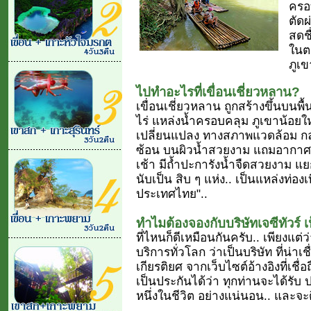
ครอบ
ตัด
สดช
ในต
ภูเข
ไปทำอะไรที่เขื่อนเชี่ยวหลาน?
เขื่อนเชี่ยวหลาน ถูกสร้างขึ้นบนพื
ไร่ แหล่งน้ำครอบคลุม ภูเขาน้อยให
เปลี่ยนแปลง ทางสภาพแวดล้อม กลาย
ซ้อน บนผิวน้ำสวยงาม แถมอากาศ
เช้า มีถ้ำปะการังน้ำจืดสวยงาม 
นับเป็น สิบ ๆ แห่ง.. เป็นแหล่งท่องเท
ประเทศไทย"..
ทำไมต้องจองกับบริษัทเจซีทัวร์ เ
ที่ไหนก็ดีเหมือนกันครับ.. เพียงแต่ว
บริการทั่วโลก ว่าเป็นบริษัท ที่น่าเ
เกียรติยศ จากเว็บไซต์อ้างอิงที่เชื่
เป็นประกันได้ว่า ทุกท่านจะได้รับ 
หนึ่งในชีวิต อย่างแน่นอน.. และจะดีท