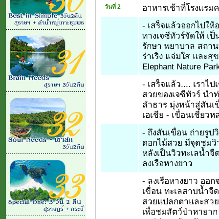
อาหารเช้าที่โรงแรมค
วันที่ 2
- เสร็จแล้วออกไปให้
ทางเจซีทัวร์จัดให้ เป็
รักษา พยาบาล สถานที
ร่าเริง แจ่มใส และสุ
Elephant Nature Park 
- เสร็จแล้ว.... เราไป
สวยของเจซีทัวร์ นำท
ลำธาร มุ่งหน้าสู่สันเข
เอเชีย - เขื่อนเชี่ยว
- ถึงสันเขื่อน ถ่ายรู
ดอกไม้สวย มีจุดชมวิว
หลังเป็นวิวทะเลน้ำจื
ลงเรือหางยาว
- ลงเรือหางยาว ออกจา
เขื่อน ทะเลสาบน้ำจ
สวยแปลกตาและสวยมา
เพื่อชมสัตว์ป่าหายาก 