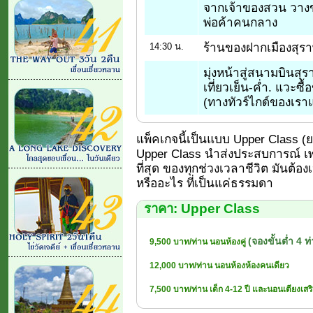
จากเจ้าของสวน วางขา
พ่อค้าคนกลาง
ร้านของฝากเมืองสุรา
14:30 น.
มุ่งหน้าสู่สนามบินสุ
เที่ยวเย็น-ค่ำ. แวะซื้
(ทางทัวร์ไกด์ของเราแ
แพ็คเกจนี้เป็นแบบ Upper Class (ยอด
Upper Class นำส่งประสบการณ์ เพร
ที่สุด ของทุกช่วงเวลาชีวิต มันต้อง
หรืออะไร ที่เป็นแค่ธรรมดา
ราคา: Upper Class
(จองขั้นต่ำ 4 ท
9,500 บาท/ท่าน นอนห้องคู่
12,000 บาท/ท่าน นอนห้องห้องคนเดียว
7,500 บาท/ท่าน เด็ก 4-12 ปี และนอนเตียงเสร