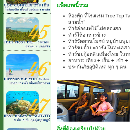
แพ็คเกจนี้รวม
ห้องพัก ที่โรงแรม Tree Top 
สายน้ำ"
ทัวร์ล่องแพไม้ไผ่คลองสก
ทัวร์ให้อาหารช้าง
ทัวร์วัดสวนโมกข์ หมู่บ้านพุ
ทัวร์ชมถ้ำปะการัง ในทะเลสา
ทัวร์ชมกุ้ยหลินเมืองไทย ใน
อาหาร: เที่ยง + เย็น + เช้า + เ
ประกันภัยอุบัติเหตุ ทุก ๆ คน
สิ่งที่ต้องเตรียมไปด้วย