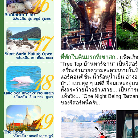
ที่พักในคืนแรกที่เขาสก
.. แพ็คเก็
"Tree Top บ้านทาร์ซาน" เป็นรีสอร์
เครื่องอำนวยความสะดวกภายในห้อ
แอร์คอนดิชั่น น้ำร้อนน้ำเย็น อ่
ป่า.! แบบสุด ๆ แต่ดีเยี่ยมและอยู่บน
ทั้งสระว่ายน้ำอย่างสวย... เป็นกา
แท้จริง... "One Night Being Tarza
ของรีสอร์ทนี้ครับ.