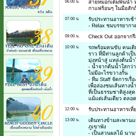
สายหมอกเต็มพื้นน้ำ 
06:00 น.
กาแฟร้อนๆ ในมือสักถ้
รับประทานอาหารเช้า
07:00 น.
- Relax ชมบรรยากาศ
Check Out ออกจากรีสอ
09:00 น.
รถพร้อมคนขับ คนเดิมร
10:00 น.
ราว ที่มีท่านลูกค้าเ
มุ่งหน้าสู่ แหล่งต้นน
- น้ำจากต้นน้ำใสกว่า
ไม่มีอะไรขวางกั้น
- ทีม Staff จัดการเร
เพื่อล่องชมเส้นทางน้ำ
ที่เป็นธรรมชาติสูงสุด ไ
แม้แต่เส้นเดียว ตลอ
รับประทานอาหารเที่ย
12:00 น.
เดินทางข้ามสะพานแขว
13:00 น.
ภูเขาพัง
- เป็นสวนผลไม้ นานาช