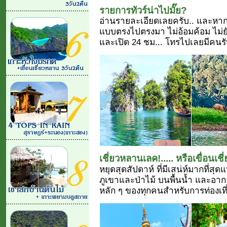
รายการทัวร์น่าไปมั๊ย?
อ่านรายละเอียดเลยครับ.. และหาก
แบบตรงไปตรงมา ไม่อ้อมค้อม ไม่ย
และเปิด 24 ชม... โทรไปเลยมีคน
เชี่ยวหลานเลค!..... หรือเขื่อนเช
หยุดสุดสัปดาห์ ที่มีเสน่ห์มากที่ส
ภูเขาและป่าไม้ บนพื้นน้ำ และอากา
หลัก ๆ ของทุกคนสำหรับการท่องเที่ย